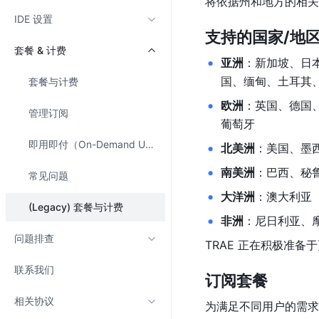
将依据州和地方的相关
IDE 设置
支持的国家/地
套餐 & 计费
亚洲
：新加坡、日
国、缅甸、土耳其
套餐与计费
欧洲
：英国、德国
管理订阅
葡萄牙
即用即付（On-Demand Usage）
北美洲
：美国、墨
南美洲
：巴西、秘
常见问题
大洋洲
：澳大利亚
(Legacy) 套餐与计费
非洲
：尼日利亚、
问题排查
TRAE 正在积极准
联系我们
订阅套餐
相关协议
为满足不同用户的需求